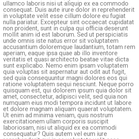
ullamco laboris nisi ut aliquip ex ea commodo
consequat. Duis aute irure dolor in reprehenderit
in voluptate velit esse cillum dolore eu fugiat
nulla pariatur. Excepteur sint occaecat cupidatat
non proident, sunt in culpa qui officia deserunt
mollit anim id est laborum. Sed ut perspiciatis
unde omnis iste natus error sit voluptatem
accusantium doloremque laudantium, totam rem
aperiam, eaque ipsa quae ab illo inventore
veritatis et quasi architecto beatae vitae dicta
sunt explicabo. Nemo enim ipsam voluptatem
quia voluptas sit aspernatur aut odit aut fugit,
sed quia consequuntur magni dolores eos qui
ratione voluptatem sequi nesciunt. Neque porro
quisquam est, qui dolorem ipsum quia dolor sit
amet, consectetur, adipisci velit, sed quia non
numquam eius modi tempora incidunt ut labore
et dolore magnam aliquam quaerat voluptatem.
Ut enim ad minima veniam, quis nostrum
exercitationem ullam corporis suscipit
laboriosam, nisi ut aliquid ex ea commodi
consequatur? Quis autem vel eum iure